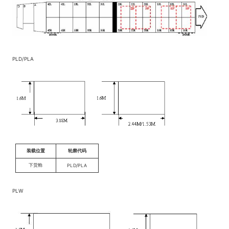
PLD/PLA
装载位置
轮廓代码
下货舱
PLD/PLA
PLW