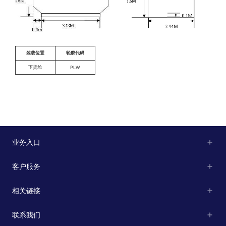
装载位置
轮廓代码
下货舱
PLW