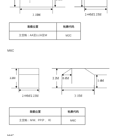
装载位置
轮廓代码
主货舱：AA至LL(A至M
M2C
M6C
装载位置
轮廓代码
主货舱：MM、PP(P 、 R)
M6C
M4C